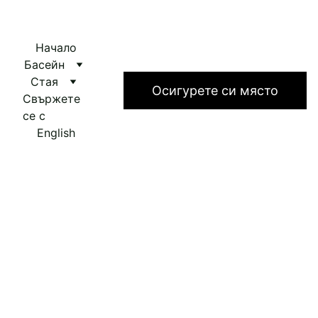
Начало
Басейн
Стая
Bedouin Star
Осигурете си място
Свържете 
се с
English