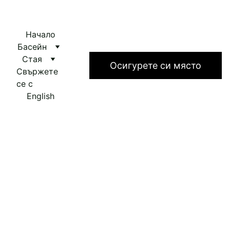
Начало
Басейн
Стая
Bedouin Star
Осигурете си място
Свържете 
се с
English