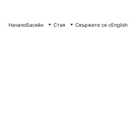
Начало
Басейн
Стая
Свържете се с
English
ПЛАЖЕН ЖИВОТ В РАС ШИТАН
6/15/2026
1 мин четене