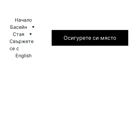
Начало
Басейн
Стая
Bedouin Star
Осигурете си място
Свържете 
се с
English